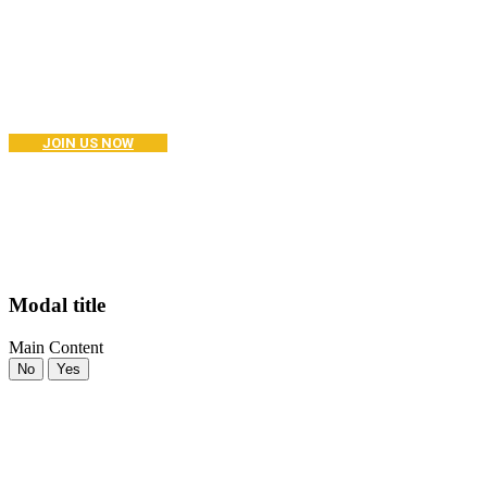
Become a Coaching?
Join your hand with us for a better life and beautiful future. And I
don’t know what I’m going to do.
JOIN US NOW
Modal title
Main Content
No
Yes